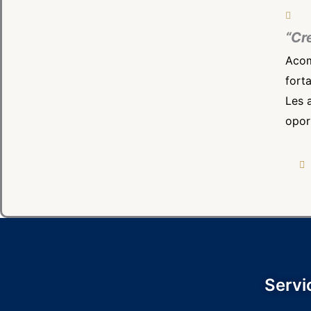
“Cr
Acom
fort
Les 
opor
Servi