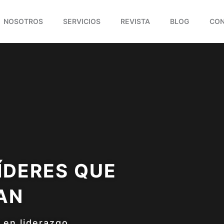
NOSOTROS
SERVICIOS
REVISTA
BLOG
CO
ÍDERES QUE
AN
 en liderazgo